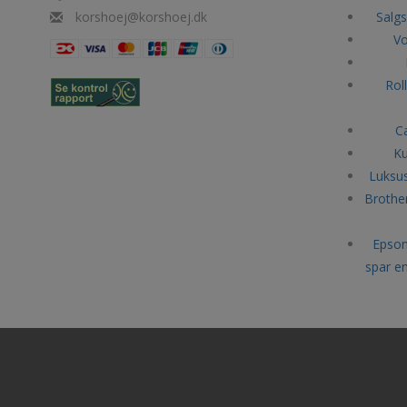
korshoej@korshoej.dk
Salgs
Vo
Rol
C
Ku
Luksu
Brother
Epson
spar e