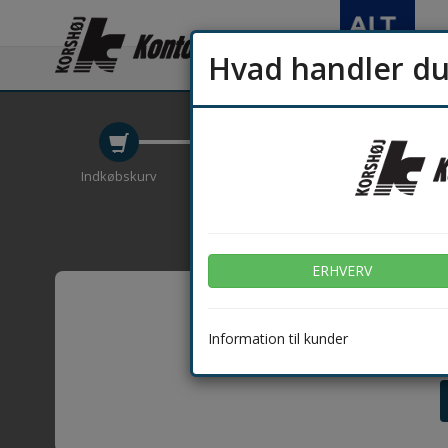
Hvad handler d
E
Indkøbskurv
Kasse eller Login
Betaling / 
ERHVERV
Indkøbs
Information til kunder