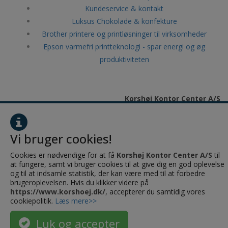
Kundeservice & kontakt
Luksus Chokolade & konfekture
Brother printere og printløsninger til virksomheder
Epson varmefri printteknologi - spar energi og øg
produktiviteten
Korshøj Kontor Center A/S
Torstedallé 2e
8700 Horsens
Vi bruger cookies!
CVR: 28484208
Cookies er nødvendige for at få
Korshøj Kontor Center A/S
til
at fungere, samt vi bruger cookies til at give dig en god oplevelse
og til at indsamle statistik, der kan være med til at forbedre
brugeroplevelsen. Hvis du klikker videre på
https://www.korshoej.dk/
, accepterer du samtidig vores
cookiepolitik.
Læs mere>>
Luk og accepter