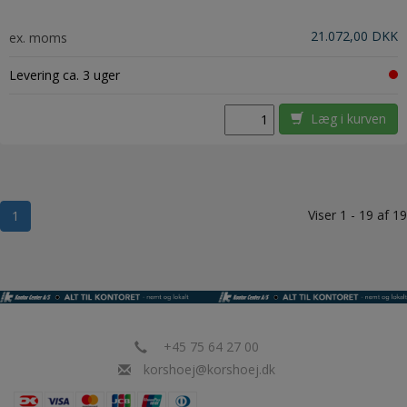
21.072,00 DKK
ex. moms
Levering ca. 3 uger
Læg i kurven
Viser 1 - 19 af 19
1
+45 75 64 27 00
korshoej@korshoej.dk