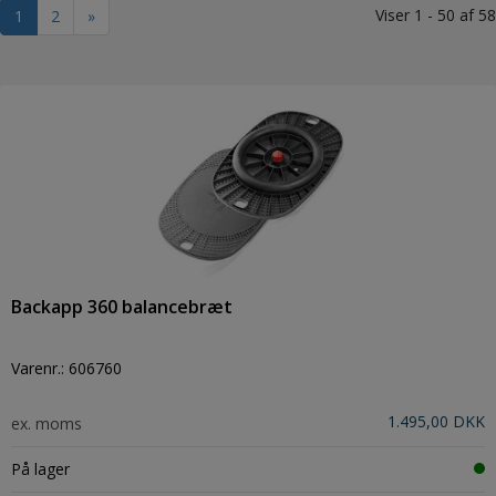
Viser 1 - 50 af 58
1
2
»
Backapp 360 balancebræt
Varenr.:
606760
1.495,00 DKK
ex. moms
På lager