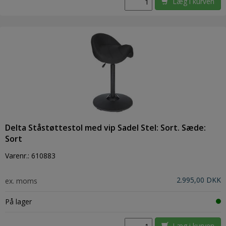
Læg i kurven
Delta Ståstøttestol med vip Sadel Stel: Sort. Sæde:
Sort
Varenr.:
610883
2.995,00 DKK
ex. moms
På lager
Læg i kurven