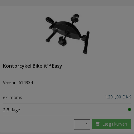
Kontorcykel Bike it™ Easy
Varenr.:
614334
1.201,00 DKK
ex. moms
2-5 dage
Læg i kurven