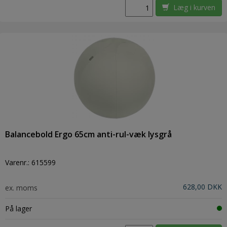
Læg i kurven
Balancebold Ergo 65cm anti-rul-væk lysgrå
Varenr.:
615599
628,00 DKK
ex. moms
På lager