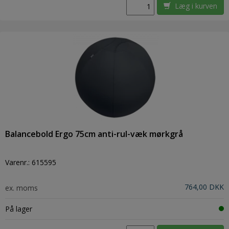
Læg i kurven
Balancebold Ergo 75cm anti-rul-væk mørkgrå
Varenr.:
615595
764,00 DKK
ex. moms
På lager