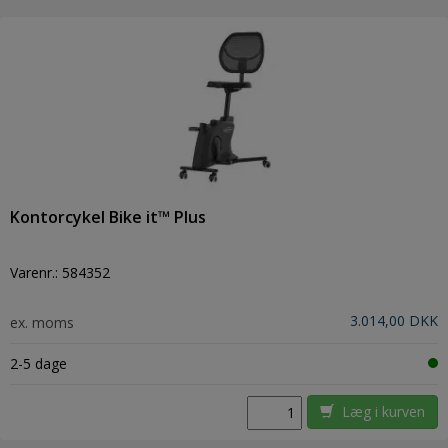
Kontorcykel Bike it™ Plus
Varenr.:
584352
3.014,00 DKK
ex. moms
2-5 dage
Læg i kurven