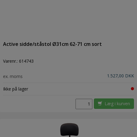
Active sidde/ståstol Ø31cm 62-71 cm sort
Varenr.:
614743
1.527,00 DKK
ex. moms
Ikke på lager
Læg i kurven