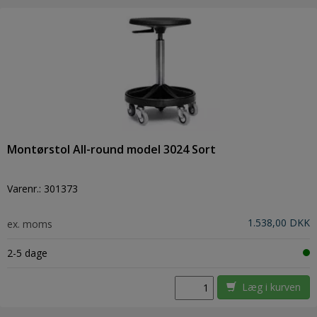
Montørstol All-round model 3024 Sort
Varenr.:
301373
1.538,00 DKK
ex. moms
2-5 dage
Læg i kurven