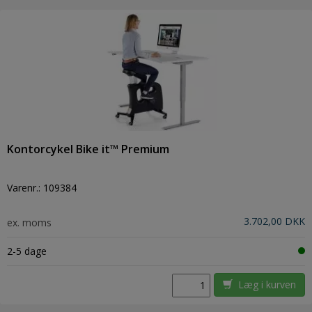
Kontorcykel Bike it™ Premium
Varenr.:
109384
3.702,00 DKK
ex. moms
2-5 dage
Læg i kurven