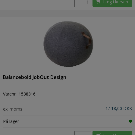
Læg i kurven
Balancebold JobOut Design
Varenr.:
1538316
1.118,00 DKK
ex. moms
På lager