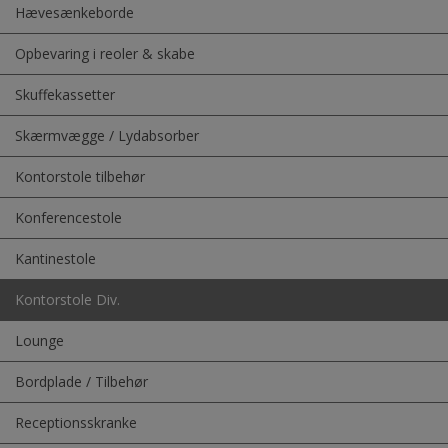
Hævesænkeborde
Opbevaring i reoler & skabe
Skuffekassetter
Skærmvægge / Lydabsorber
Kontorstole tilbehør
Konferencestole
Kantinestole
Kontorstole Div.
Lounge
Bordplade / Tilbehør
Receptionsskranke