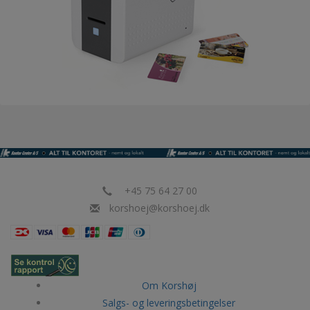
+45 75 64 27 00
korshoej@korshoej.dk
Om Korshøj
Salgs- og leveringsbetingelser