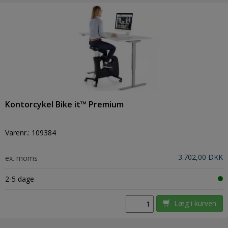
Kontorcykel Bike it™ Premium
Varenr.:
109384
3.702,00 DKK
ex. moms
2-5 dage
Læg i kurven