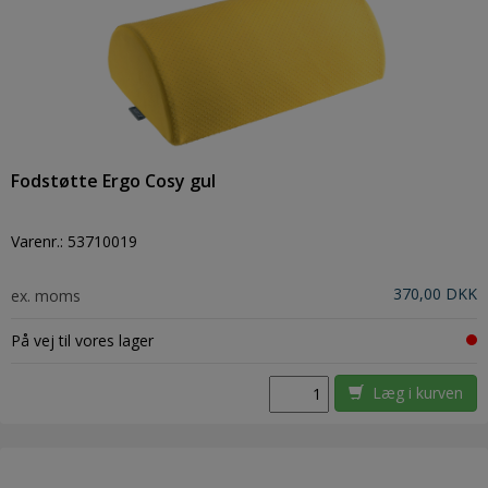
Fodstøtte Ergo Cosy gul
Varenr.:
53710019
370,00 DKK
ex. moms
På vej til vores lager
Læg i kurven