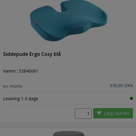
Siddepude Ergo Cosy blå
Varenr.:
52840061
376,00 DKK
ex. moms
Levering 1-3 dage
Læg i kurven