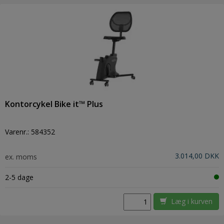
Kontorcykel Bike it™ Plus
Varenr.:
584352
3.014,00 DKK
ex. moms
2-5 dage
Læg i kurven