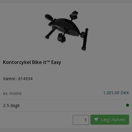
Kontorcykel Bike it™ Easy
Varenr.:
614334
1.201,00 DKK
ex. moms
2-5 dage
Læg i kurven