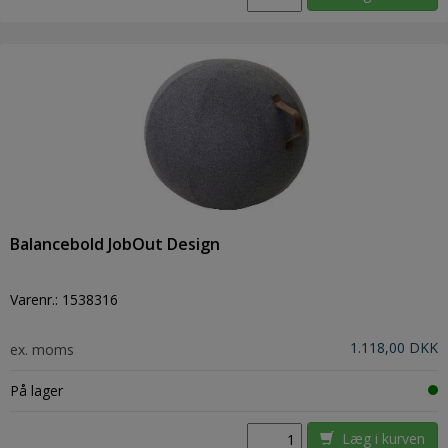
Balancebold JobOut Design
Varenr.:
1538316
1.118,00 DKK
ex. moms
På lager
Læg i kurven