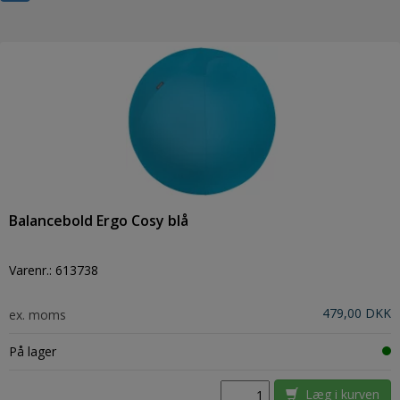
Balancebold Ergo Cosy blå
Varenr.:
613738
479,00 DKK
ex. moms
På lager
Læg i kurven