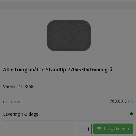
Aflastningsmåtte StandUp 770x530x16mm grå
Varenr.:
107868
768,00 DKK
ex. moms
Levering 1-3 dage
Læg i kurven