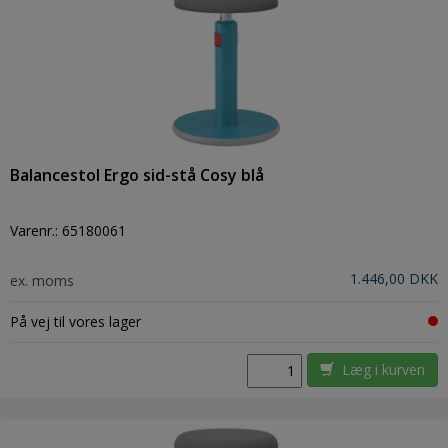
Balancestol Ergo sid-stå Cosy blå
Varenr.:
65180061
1.446,00 DKK
ex. moms
På vej til vores lager
Læg i kurven