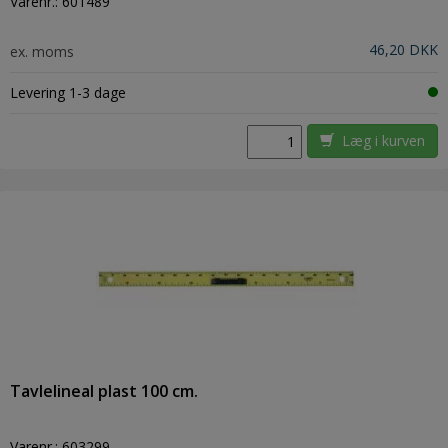
Varenr.:
601489
46,20 DKK
ex. moms
Levering 1-3 dage
Læg i kurven
Tavlelineal plast 100 cm.
Varenr.:
603299