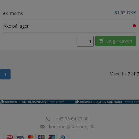
81,95 DKK
ex. moms
Ikke på lager
Læg i kurven
Viser 1 - 7 af 7
1
+45 75 64 27 00
korshoej@korshoej.dk