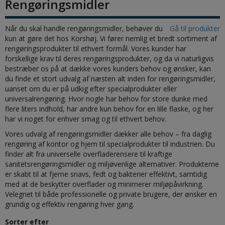
Rengøringsmidler
Når du skal handle rengøringsmidler, behøver du
Gå til produkter
kun at gøre det hos Korshøj. Vi fører nemlig et bredt sortiment af
rengøringsprodukter til ethvert formål. Vores kunder har
forskellige krav til deres rengøringsprodukter, og da vi naturligvis
bestræber os på at dække vores kunders behov og ønsker, kan
du finde et stort udvalg af næsten alt inden for rengøringsmidler,
uanset om du er på udkig efter specialprodukter eller
universalrengøring. Hvor nogle har behov for store dunke med
flere liters indhold, har andre kun behov for en lille flaske, og her
har vi noget for enhver smag og til ethvert behov.
Vores udvalg af rengøringsmidler dækker alle behov – fra daglig
rengøring af kontor og hjem til specialprodukter til industrien. Du
finder alt fra universelle overfladerensere til kraftige
sanitetsrengøringsmidler og miljøvenlige alternativer. Produkterne
er skabt til at fjerne snavs, fedt og bakterier effektivt, samtidig
med at de beskytter overflader og minimerer miljøpåvirkning.
Velegnet til både professionelle og private brugere, der ønsker en
grundig og effektiv rengøring hver gang.
Sorter efter