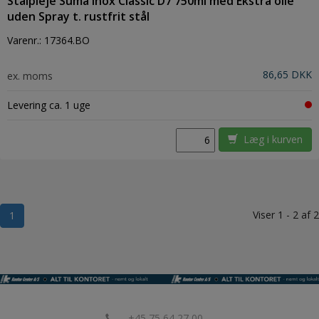
Stålpleje Suma Inox Classic D7 750ml med Ekstra olie
uden Spray t. rustfrit stål
Varenr.:
17364.BO
86,65 DKK
ex. moms
Levering ca. 1 uge
Læg i kurven
Viser 1 - 2 af 2
1
+45 75 64 27 00