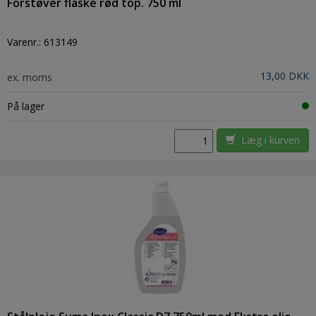
Forstøver flaske rød top. 750 ml
Varenr.:
613149
13,00 DKK
ex. moms
På lager
Læg i kurven