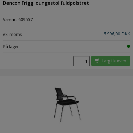
Dencon Frigg loungestol fuldpolstret
Varenr.:
609557
5.996,00 DKK
ex. moms
På lager
Læg i kurven