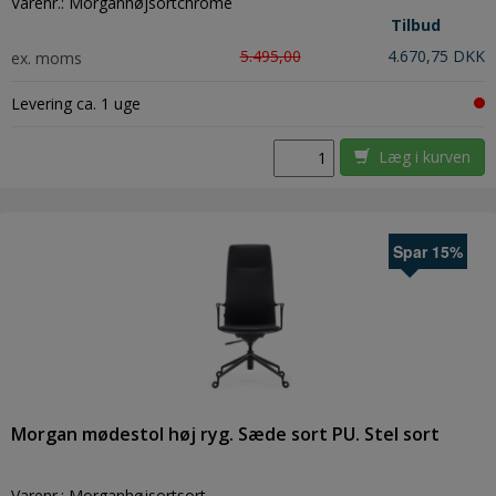
Varenr.:
Morganhøjsortchrome
Tilbud
5.495,00
4.670,75 DKK
ex. moms
Levering ca. 1 uge
Læg i kurven
Spar 15%
Morgan mødestol høj ryg. Sæde sort PU. Stel sort
Varenr.:
Morganhøjsortsort