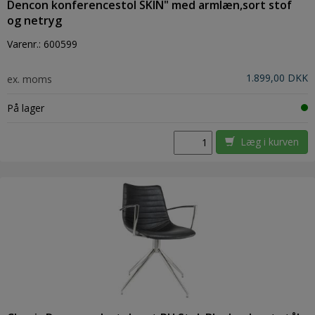
Dencon konferencestol SKIN" med armlæn,sort stof
og netryg
Varenr.:
600599
1.899,00 DKK
ex. moms
På lager
Læg i kurven