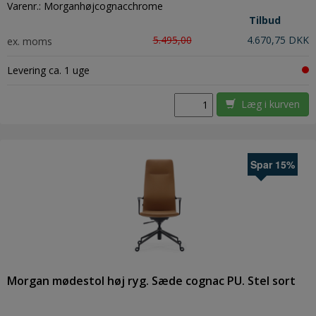
Varenr.:
Morganhøjcognacchrome
Tilbud
5.495,00
4.670,75 DKK
ex. moms
Levering ca. 1 uge
Læg i kurven
Spar 15%
Morgan mødestol høj ryg. Sæde cognac PU. Stel sort