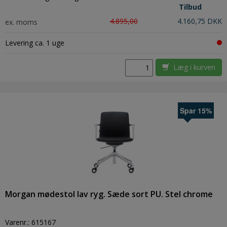
Tilbud
4.895,00
4.160,75 DKK
ex. moms
Levering ca. 1 uge
Læg i kurven
Spar 15%
Morgan mødestol lav ryg. Sæde sort PU. Stel chrome
Varenr.:
615167