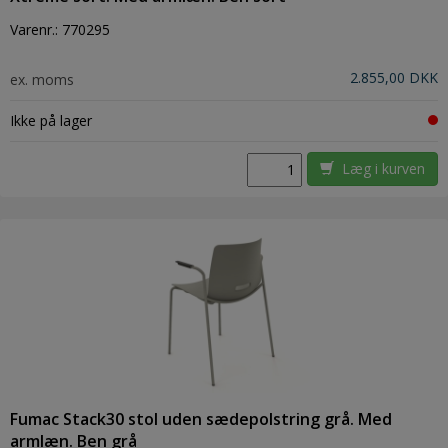
Varenr.:
770295
2.855,00 DKK
ex. moms
Ikke på lager
Læg i kurven
Fumac Stack30 stol uden sædepolstring grå. Med
armlæn. Ben grå