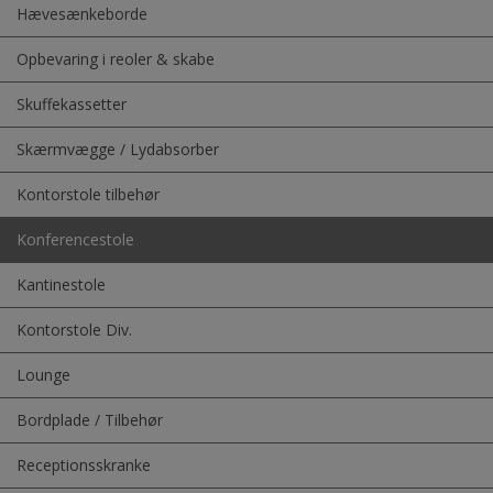
Hævesænkeborde
Opbevaring i reoler & skabe
Skuffekassetter
Skærmvægge / Lydabsorber
Kontorstole tilbehør
Konferencestole
Kantinestole
Kontorstole Div.
Lounge
Bordplade / Tilbehør
Receptionsskranke