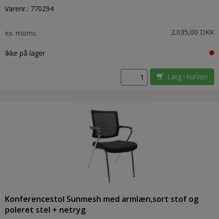
Varenr.:
770294
2.035,00 DKK
ex. moms
Ikke på lager
Læg i kurven
Konferencestol Sunmesh med armlæn,sort stof og
poleret stel + netryg