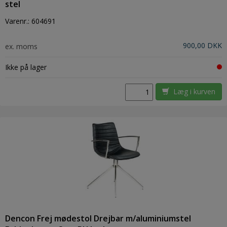
stel
Varenr.:
604691
900,00 DKK
ex. moms
Ikke på lager
Læg i kurven
Dencon Frej mødestol Drejbar m/aluminiumstel