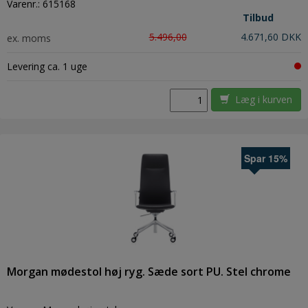
Varenr.:
615168
Tilbud
5.496,00
4.671,60 DKK
ex. moms
Levering ca. 1 uge
Læg i kurven
Spar 15%
Morgan mødestol høj ryg. Sæde sort PU. Stel chrome