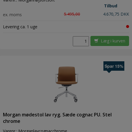
Tilbud
5.495,00
4.670,75 DKK
ex. moms
Levering ca. 1 uge
Læg i kurven
Spar 15%
Morgan mødestol lav ryg. Sæde cognac PU. Stel
chrome
Varenr.:
Morganlavcognacchrome