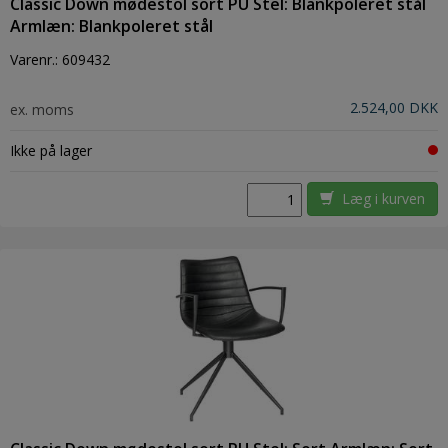
Classic Down mødestol sort PU Stel: Blankpoleret stål
Armlæn: Blankpoleret stål
Varenr.:
609432
2.524,00 DKK
ex. moms
Ikke på lager
Læg i kurven