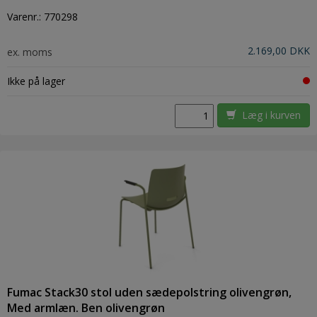
Varenr.:
770298
2.169,00 DKK
ex. moms
Ikke på lager
Læg i kurven
Fumac Stack30 stol uden sædepolstring olivengrøn,
Med armlæn. Ben olivengrøn