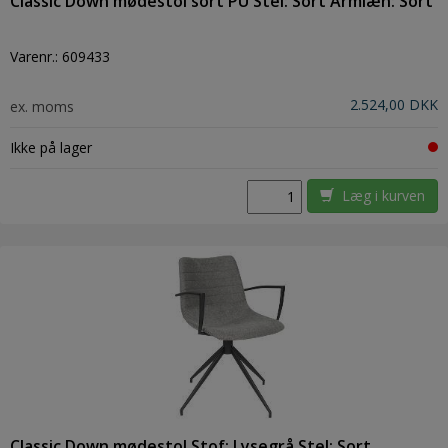
Classic Down mødestol sort PU Stel: Sort Armlæn: Sort
Varenr.:
609433
2.524,00 DKK
ex. moms
Ikke på lager
Læg i kurven
Classic Down mødestol Stof: Lysegrå Stel: Sort