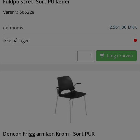
Fuldpolstret: Sort PU læder
Varenr.:
606228
2.561,00 DKK
ex. moms
Ikke på lager
Læg i kurven
Dencon Frigg armlæn Krom - Sort PUR