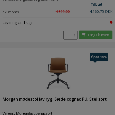
Tilbud
4.895,00
4.160,75 DKK
ex. moms
Levering ca. 1 uge
Læg i kurven
Spar 15%
Morgan mødestol lav ryg. Sæde cognac PU. Stel sort
Varenr.:
Morganlavcognacsort