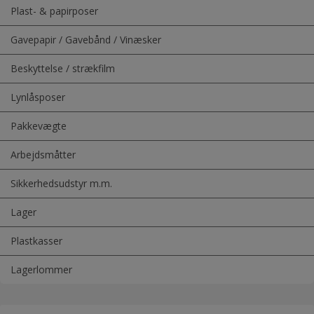
Plast- & papirposer
Gavepapir / Gavebånd / Vinæsker
Beskyttelse / strækfilm
Lynlåsposer
Pakkevægte
Arbejdsmåtter
Sikkerhedsudstyr m.m.
Lager
Plastkasser
Lagerlommer