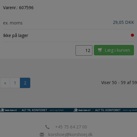
Varenr.:
607596
29,05 DKK
ex. moms
Ikke på lager
Læg i kurven
Viser 50 - 59 af 59
«
1
2
+45 75 64 27 00
korshoej@korshoej.dk