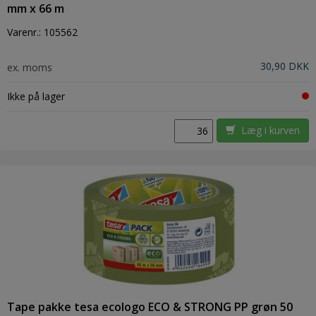
mm x 66 m
Varenr.:
105562
30,90 DKK
ex. moms
Ikke på lager
Læg i kurven
Tape pakke tesa ecologo ECO & STRONG PP grøn 50