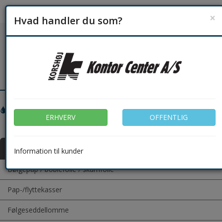
×
Hvad handler du som?
Søg
Login
(0)
Toggl
navig
Tør for blæk?
ERHVERV
OFFENTLIG
Find nemt din printerpatron her
Kategorier
Information til kunder
Bølgepap / boblefolie / skumfolie
Pap-/flyttekasser
Følgeseddellomme