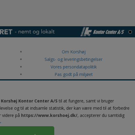
Om Korshøj
Salgs- og leveringsbetingelser
Vores persondatapolitik
Pas godt på miljøet
RollerMouse ergonomiske produkter
Canon storformat print
Kundeservice & kontakt
å
Korshøj Kontor Center A/S
til at fungere, samt vi bruger
Luksus Chokolade & konfekture
levelse og til at indsamle statistik, der kan være med til at forbedre
Brother printere og printløsninger til
r videre på
https://www.korshoej.dk/
, accepterer du samtidig
virksomheder
>
Epson varmefri printteknologi - spar energi og øg
produktiviteten