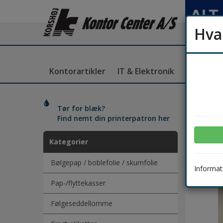
Hva
Kontorartikler
IT & Elektronik
Kantine
Gave
Tør for blæk?
Find nemt din printerpatron her
Kategorier
Bølgepap / boblefolie / skumfolie
Informati
Pap-/flyttekasser
Følgeseddellomme