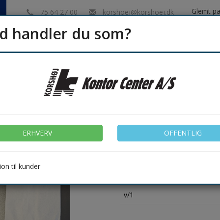
Glemt p
75 64 27 00
korshoej@korshoej.dk
d handler du som?
Indk
ERHVERV
OFFENTLIG
Hygiejne
Rengøring
Emballage & Lager
Møbler &
pose hvid 100x150mm, 40g. 1.00
ERHVERV
OFFENTLIG
Ikke på lager
Varenr.: 730619
on til kunder
Antal
v/1