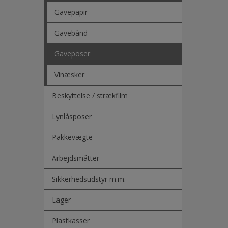
Gavepapir
Gavebånd
Gaveposer
Vinæsker
Beskyttelse / strækfilm
Lynlåsposer
Pakkevægte
Arbejdsmåtter
Sikkerhedsudstyr m.m.
Lager
Plastkasser