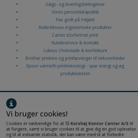
Salgs- og leveringsbetingelser
Vores persondatapolitik
Pas godt på miljøet
RollerMouse ergonomiske produkter
Canon storformat print
Kundeservice & kontakt
Luksus Chokolade & konfekture
Brother printere og printløsninger til virksomheder
Epson varmefri printteknologi - spar energi og øg
produktiviteten
Korshøj Kontor Center A/S
Torstedallé 2e
8700 Horsens
Vi bruger cookies!
CVR: 28484208
Cookies er nødvendige for at få
Korshøj Kontor Center A/S
til
at fungere, samt vi bruger cookies til at give dig en god oplevelse
og til at indsamle statistik, der kan være med til at forbedre