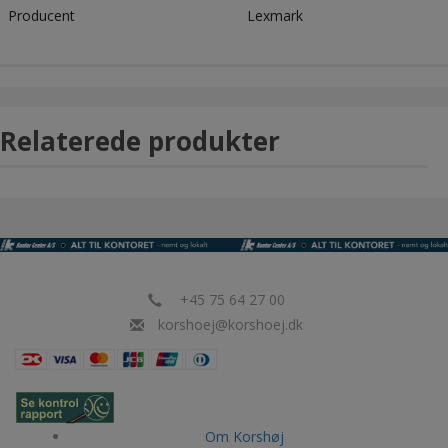
Producent
Lexmark
Relaterede produkter
+45 75 64 27 00
korshoej@korshoej.dk
Om Korshøj