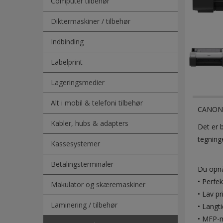
Computer tilbehør
Diktermaskiner / tilbehør
Indbinding
Labelprint
Lageringsmedier
Alt i mobil & telefoni tilbehør
CANON 
Kabler, hubs & adapters
Det er 
tegninge
Kassesystemer
Betalingsterminaler
Du opnår
• Perfek
Makulator og skæremaskiner
• Lav pr
Laminering / tilbehør
• Langt
• MFP-m