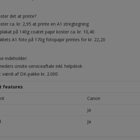
ster det at printe?
ster ca. kr. 2,95 at printe en A1 stregtegning
plakat på 140g coatet papir koster ca. kr. 10,40
litets A1 foto på 170g fotopapir printes for kr. 22,20
e indeholder:
neders onsite-serviceaftale inkl. helpdesk
t værdi af DK-pakke kr. 2.000
t features
nt
Canon
Ja
d
Ja