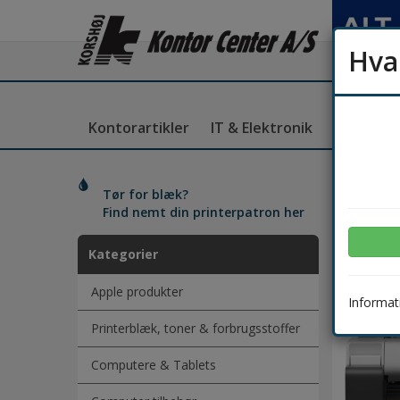
Hva
Kontorartikler
IT & Elektronik
Kantine
Prin
Tør for blæk?
Find nemt din printerpatron her
Kategorier
Apple produkter
Informati
Printerblæk, toner & forbrugsstoffer
Computere & Tablets