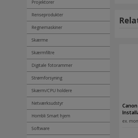
Projektorer
Renseprodukter
Rela
Regnemaskiner
Skærme
Skærmfiltre
Digitale fotorammer
Strømforsyning
Skærm/CPU holdere
Netværksudstyr
Canon 
Instal
Hombli Smart hjem
samlin
ex. mo
Software