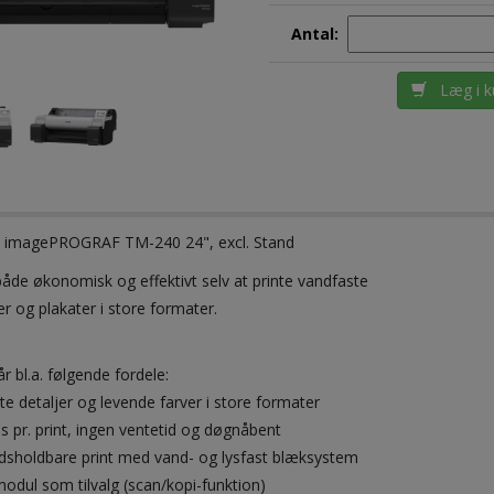
Antal:
Læg i k
imagePROGRAF TM-240 24", excl. Stand
både økonomisk og effektivt selv at printe vandfaste
r og plakater i store formater.
 bl.a. følgende fordele:
te detaljer og levende farver i store formater
is pr. print, ingen ventetid og døgnåbent
idsholdbare print med vand- og lysfast blæksystem
odul som tilvalg (scan/kopi-funktion)