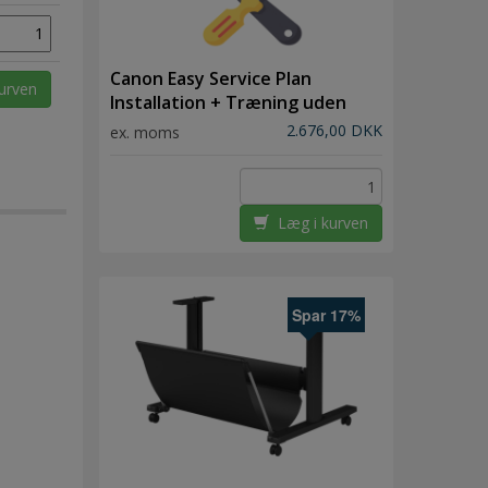
Canon Easy Service Plan
urven
Installation + Træning uden
samling af maskine
2.676,00 DKK
ex. moms
Læg i kurven
Spar 17%