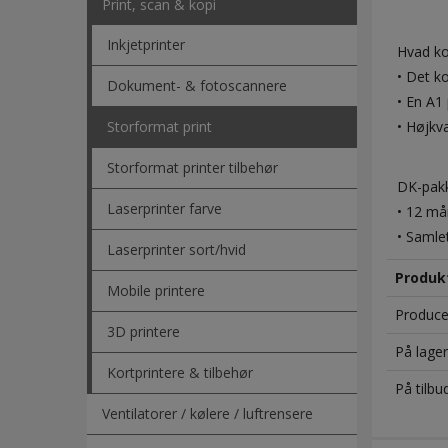
Print, scan & kopi
Inkjetprinter
Hvad ko
• Det ko
Dokument- & fotoscannere
• En A1 
• Højkva
Storformat print
Storformat printer tilbehør
DK-pakk
Laserprinter farve
• 12 må
• Samle
Laserprinter sort/hvid
Produk
Mobile printere
Produce
3D printere
På lager
Kortprintere & tilbehør
På tilbu
Ventilatorer / kølere / luftrensere