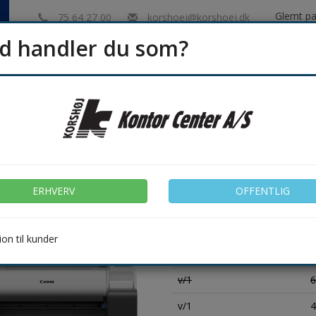
Glemt p
75 64 27 00
korshoej@korshoej.dk
d handler du som?
Indk
ERHVERV
OFFENTLIG
Hygiejne
Rengøring
Emballage & Lager
Møbler &
ter TM-240, 24" CANON imagePR
ERHVERV
OFFENTLIG
Levering 1-3 dage
Spar 22%
Varenr.: 614052
on til kunder
Antal
ex
v/1
6
v/1
4