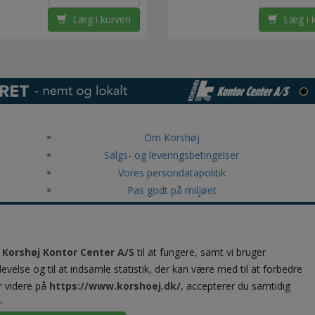
Læg i kurven
Læg i 
Om Korshøj
Salgs- og leveringsbetingelser
Vores persondatapolitik
Pas godt på miljøet
RollerMouse ergonomiske produkter
Canon storformat print
Kundeservice & kontakt
å
Korshøj Kontor Center A/S
til at fungere, samt vi bruger
Luksus Chokolade & konfekture
levelse og til at indsamle statistik, der kan være med til at forbedre
Brother printere og printløsninger til
r videre på
https://www.korshoej.dk/
, accepterer du samtidig
virksomheder
>
Epson varmefri printteknologi - spar energi og øg