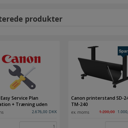
terede produkter
Spar
Easy Service Plan
Canon printerstand SD-24
lation + Træning uden
TM-240
g af maskine
2.676,00 DKK
1.200,00
1.000
ms
ex. moms