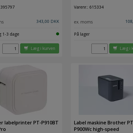
Bluetoo Cube
:
395797
Varenr.:
615334
343,00 DKK
108
ms
ex. moms
g 1-3 dage
På lager
Læg i kurven
Læg i 
r labelprinter PT-P910BT
Label maskine Brother PT
Pro
P900Wc high-speed