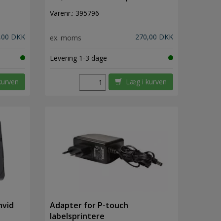
Varenr.:
395796
,00 DKK
270,00 DKK
ex. moms
Levering 1-3 dage
kurven
Læg i kurven
hvid
Adapter for P-touch
labelsprintere