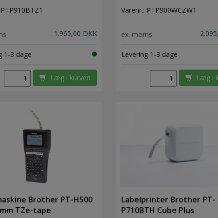
:
PTP910BTZ1
Varenr.:
PTP900WCZW1
1.965,00 DKK
2.095
ms
ex. moms
g 1-3 dage
Levering 1-3 dage
Læg i kurven
Læg i 
maskine Brother PT-H500
Labelprinter Brother PT-
4 mm TZe-tape
P710BTH Cube Plus