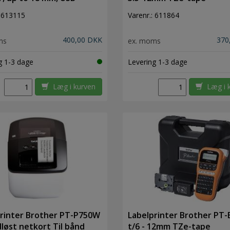
:
613115
Varenr.:
611864
400,00 DKK
370
ms
ex. moms
g 1-3 dage
Levering 1-3 dage
Læg i kurven
Læg i 
rinter Brother PT-P750W
Labelprinter Brother PT
løst netkort Til bånd
t/6 - 12mm TZe-tape