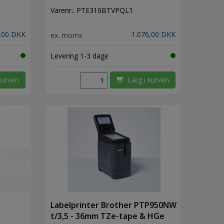
Varenr.:
PTE310BTVPQL1
,00 DKK
1.076,00 DKK
ex. moms
Levering 1-3 dage
kurven
Læg i kurven
Labelprinter Brother PTP950NW
t/3,5 - 36mm TZe-tape & HGe