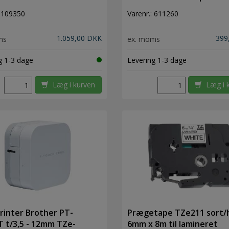
9,12, 18, 24mm
:
109350
Varenr.:
611260
1.059,00 DKK
399
ms
ex. moms
g 1-3 dage
Levering 1-3 dage
Læg i kurven
Læg i 
rinter Brother PT-
Prægetape TZe211 sort/
 t/3,5 - 12mm TZe-
6mm x 8m til lamineret