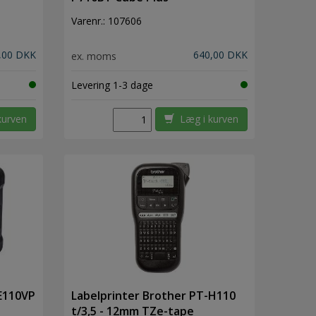
Varenr.:
107606
,00 DKK
640,00 DKK
ex. moms
Levering 1-3 dage
kurven
Læg i kurven
-E110VP
Labelprinter Brother PT-H110
t/3,5 - 12mm TZe-tape