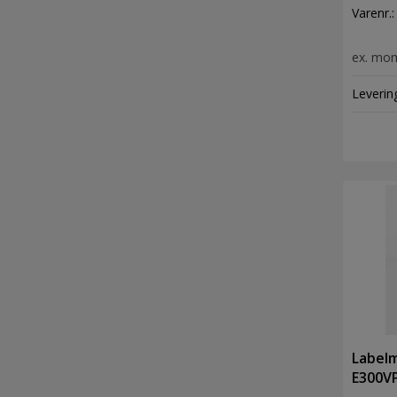
mm
Varenr.
ex. mo
Leverin
Labelm
E300VP