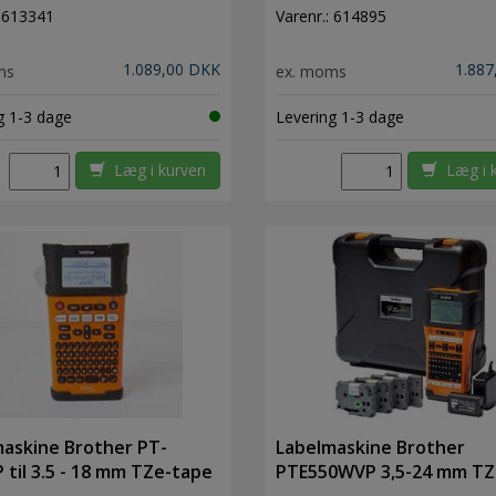
:
613341
Varenr.:
614895
1.089,00 DKK
1.887
ms
ex. moms
g 1-3 dage
Levering 1-3 dage
Læg i kurven
Læg i 
askine Brother PT-
Labelmaskine Brother
 til 3.5 - 18 mm TZe-tape
PTE550WVP 3,5-24 mm TZ