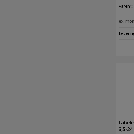
Varenr.
ex. mo
Leverin
Label
3,5-2