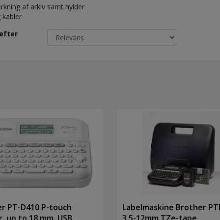
ning af arkiv samt hylder
 kabler
efter
er PT-D410 P-touch
Labelmaskine Brother P
r, up to 18 mm, USB
3.5-12mm TZe-tape