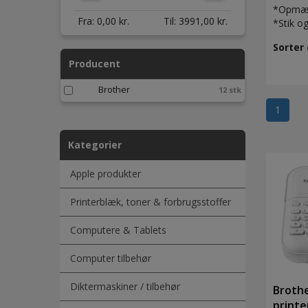
*Opmærk
Fra:
0,00
kr.
Til:
3991,00
kr.
*Stik og
Sorter 
Producent
Brother
12 stk
1
Kategorier
Apple produkter
Printerblæk, toner & forbrugsstoffer
Computere & Tablets
Computer tilbehør
Diktermaskiner / tilbehør
Broth
printe