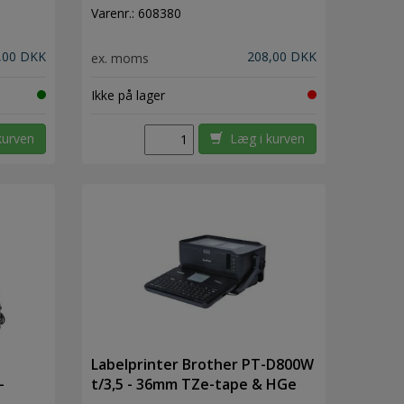
Varenr.:
608380
,00 DKK
208,00 DKK
ex. moms
Ikke på lager
kurven
Læg i kurven
Labelprinter Brother PT-D800W
-
t/3,5 - 36mm TZe-tape & HGe