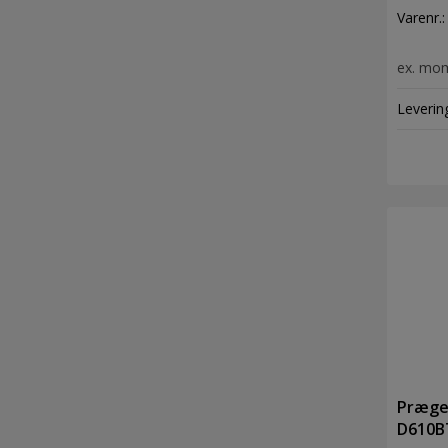
Varenr.
ex. mo
Leverin
Præge
D610BT