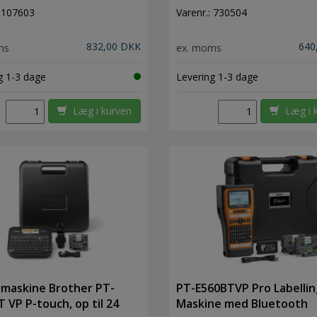
:
107603
Varenr.:
730504
832,00 DKK
640
ms
ex. moms
g 1-3 dage
Levering 1-3 dage
Læg i kurven
Læg i 
maskine Brother PT-
PT-E560BTVP Pro Labellin
 VP P-touch, op til 24
Maskine med Bluetooth