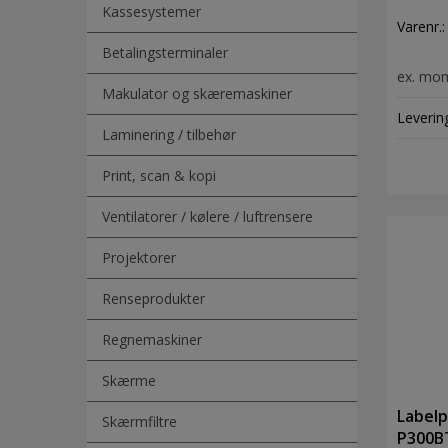
Kassesystemer
3.5,6,
Varenr.
Betalingsterminaler
ex. mo
Makulator og skæremaskiner
Leverin
Laminering / tilbehør
Print, scan & kopi
Ventilatorer / kølere / luftrensere
Projektorer
Renseprodukter
Regnemaskiner
Skærme
Labelp
Skærmfiltre
P300BT