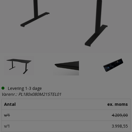
Levering 1-3 dage
Varenr.: PL180x080M21STEL01
Antal
ex. moms
v/1
4.209,00
v/1
3.998,55