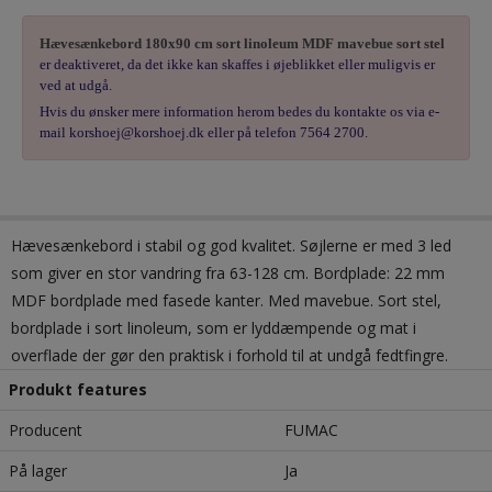
Hævesænkebord 180x90 cm sort linoleum MDF mavebue sort stel
er deaktiveret, da det ikke kan skaffes i øjeblikket eller muligvis er
ved at udgå.
Hvis du ønsker mere information herom bedes du kontakte os via e-
mail korshoej@korshoej.dk eller på telefon 7564 2700.
Hævesænkebord i stabil og god kvalitet. Søjlerne er med 3 led
som giver en stor vandring fra 63-128 cm. Bordplade: 22 mm
MDF bordplade med fasede kanter. Med mavebue. Sort stel,
bordplade i sort linoleum, som er lyddæmpende og mat i
overflade der gør den praktisk i forhold til at undgå fedtfingre.
Produkt features
Producent
FUMAC
På lager
Ja