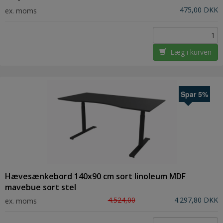
475,00 DKK
ex. moms
Læg i kurven
Spar 5%
Hævesænkebord 140x90 cm sort linoleum MDF
mavebue sort stel
4.524,00
4.297,80 DKK
ex. moms