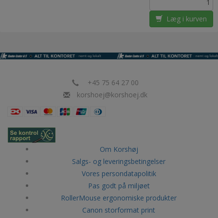
Læg i kurven
+45 75 64 27 00
korshoej@korshoej.dk
Om Korshøj
Salgs- og leveringsbetingelser
Vores persondatapolitik
Pas godt på miljøet
RollerMouse ergonomiske produkter
Canon storformat print