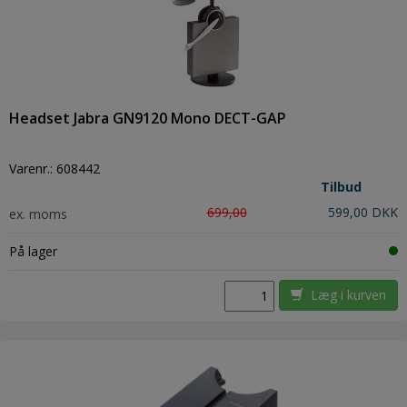
Headset Jabra GN9120 Mono DECT-GAP
Varenr.:
608442
Tilbud
699,00
599,00 DKK
ex. moms
På lager
Læg i kurven