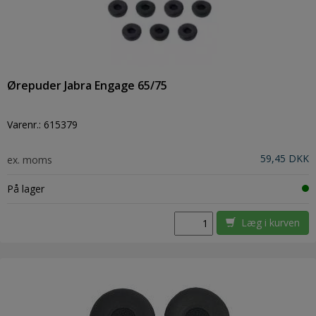
Ørepuder Jabra Engage 65/75
Varenr.:
615379
59,45 DKK
ex. moms
På lager
Læg i kurven