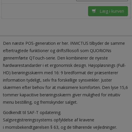
Læg i kurven
Den næste POS-generation er her. INViCTUS tilbyder de samme
eftertragtede funktioner og driftsfilosofi som QUORiONs
gennemførte QTouch-serie. Den kombinerer de nyeste
hardwarestandarder i et ergonomisk design. Højopløsnings (Full-
HD) berøringsskærm med 16: 9 bredformat der præsenterer
information tydeligt, selv fra forskellige synsvinkler. Juster
skærmen efter behov for at maksimere komforten. Den lyse 15,6
tommer kapacitive berøringsskærm giver mulighed for intuitiv
menu bestilling, og fremskynder salget.
Godkendt til SAF-T opdatering.
Salgsregistreringssystems opfyldelse af kravene
i momsbekendtgørelsen § 63, og de tilhørende vejledninger.