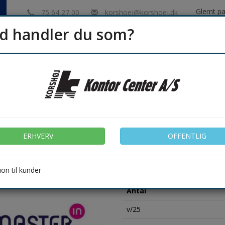
Glemt p
75 64 27 00
korshoej@korshoej.dk
d handler du som?
Indk
ERHVERV
OFFENTLIG
Hygiejne
Rengøring
Emballage & Lager
Møbler &
asse 140X140X150 mm. 2,9 L.
ERHVERV
OFFENTLIG
Levering 1-3 dage
Varenr.: 260104
on til kunder
Kasse:
25 Stk
Antal
v/25