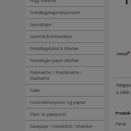
Fragt etiketter
Emballagetape/dispensere
Specialtape
Gummibånd/Elastikker
Emballagebånd & tilbehør
Emballage/-papir/-tilbehør
Pallehætter / Plastikhætte /
Støvhætte
Bølgepa
Paller
a 2400 
Forsendelsesposer og paprør
Produk
Plast- & papirposer
Farve
Gavepapir / Gavebånd / Vinæsker