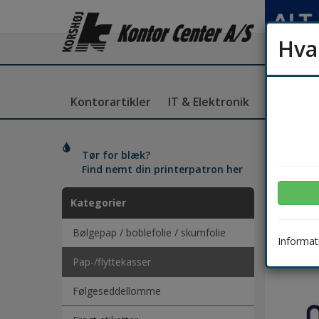
Hva
Kontorartikler
IT & Elektronik
Kantine
Papk
Tør for blæk?
Find nemt din printerpatron her
Kategorier
Bølgepap / boblefolie / skumfolie
Informati
Pap-/flyttekasser
Følgeseddellomme