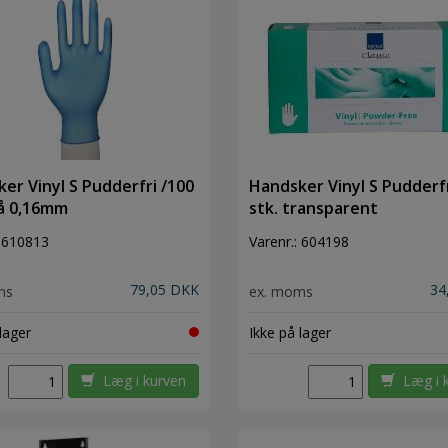
er Vinyl S Pudderfri /100
Handsker Vinyl S Pudderfr
lå 0,16mm
stk. transparent
:
610813
Varenr.:
604198
79,05 DKK
34
ms
ex. moms
lager
Ikke på lager
Læg i kurven
Læg i 