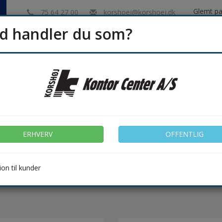
Glemt p
75 64 27 00
korshoej@korshoej.dk
d handler du som?
Indk
ERHVERV
OFFENTLIG
Hygiejne
Rengøring
Emballage & Lager
Møbler &
nyl handsker
ERHVERV
OFFENTLIG
efter
on til kunder