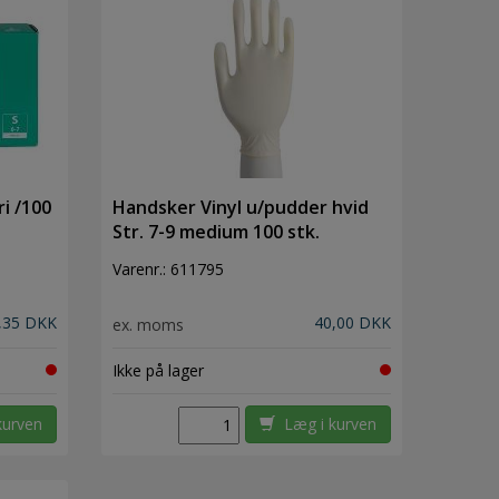
i /100
Handsker Vinyl u/pudder hvid
Str. 7-9 medium 100 stk.
Tykkelse: 0,10mm
Varenr.:
611795
,35 DKK
40,00 DKK
ex. moms
Ikke på lager
kurven
Læg i kurven