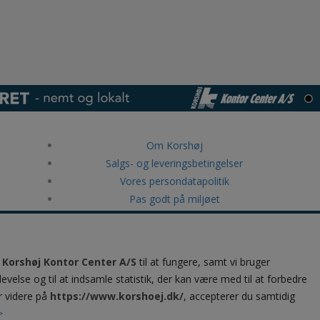
Om Korshøj
Salgs- og leveringsbetingelser
Vores persondatapolitik
Pas godt på miljøet
RollerMouse ergonomiske produkter
Canon storformat print
Kundeservice & kontakt
å
Korshøj Kontor Center A/S
til at fungere, samt vi bruger
Luksus Chokolade & konfekture
levelse og til at indsamle statistik, der kan være med til at forbedre
Brother printere og printløsninger til
r videre på
https://www.korshoej.dk/
, accepterer du samtidig
virksomheder
>