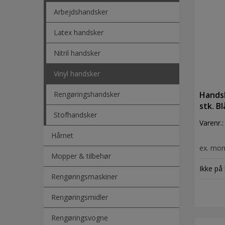
Arbejdshandsker
Latex handsker
Nitril handsker
Vinyl handsker
Rengøringshandsker
Handsk
stk. Bl
Stofhandsker
Varenr.
Hårnet
ex. mo
Mopper & tilbehør
Ikke på 
Rengøringsmaskiner
Rengøringsmidler
Rengøringsvogne