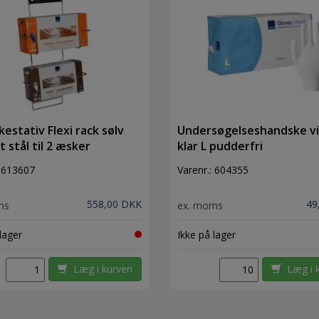
estativ Flexi rack sølv
Undersøgelseshandske vi
t stål til 2 æsker
klar L pudderfri
:
613607
Varenr.:
604355
558,00 DKK
49
ms
ex. moms
lager
Ikke på lager
Læg i kurven
Læg i 