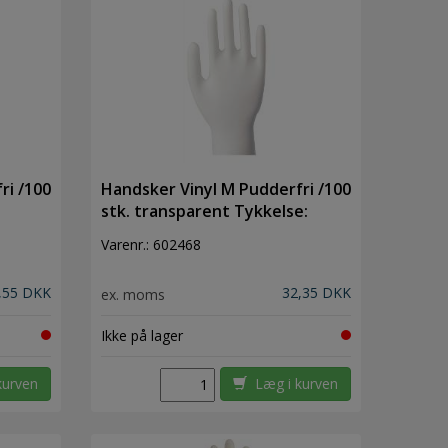
ri /100
Handsker Vinyl M Pudderfri /100
stk. transparent Tykkelse:
0,14mm
Varenr.:
602468
,55 DKK
32,35 DKK
ex. moms
Ikke på lager
kurven
Læg i kurven