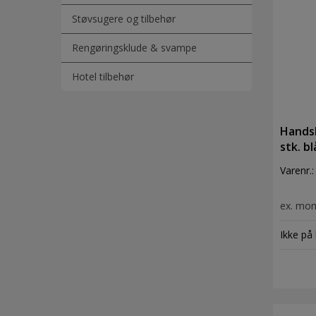
Støvsugere og tilbehør
Rengøringsklude & svampe
Hotel tilbehør
Handsk
stk. b
Varenr.
ex. mo
Ikke på 