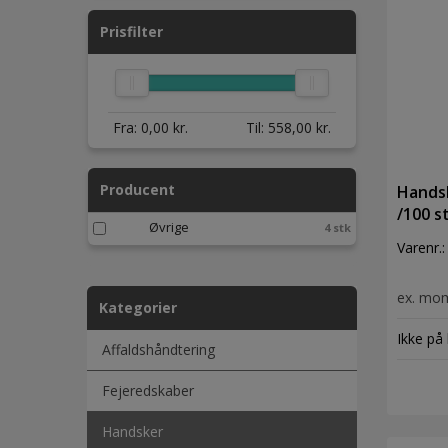
Prisfilter
Fra:
0,00
kr.
Til:
558,00
kr.
Producent
Handsk
/100 s
Øvrige
4 stk
Varenr.
ex. mo
Kategorier
Ikke på 
Affaldshåndtering
Fejeredskaber
Handsker