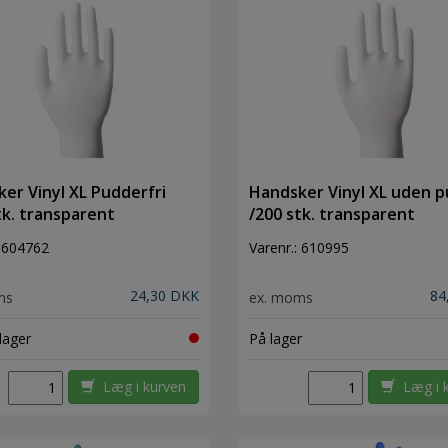
er Vinyl XL Pudderfri
Handsker Vinyl XL uden 
tk. transparent
/200 stk. transparent
:
604762
Varenr.:
610995
24,30 DKK
84
ms
ex. moms
lager
På lager
Læg i kurven
Læg i 