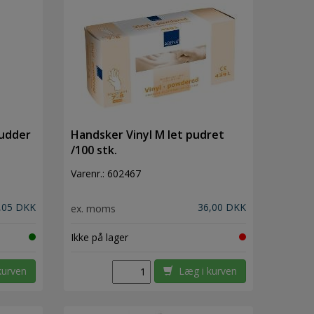
pudder
Handsker Vinyl M let pudret
/100 stk.
Varenr.:
602467
,05 DKK
36,00 DKK
ex. moms
Ikke på lager
kurven
Læg i kurven