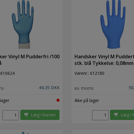
er Vinyl M Pudderfri /100
Handsker Vinyl M Pudderf
å
stk. blå Tykkelse: 0,08mm
:
610624
Varenr.:
612180
44,35 DKK
50
ms
ex. moms
lager
Ikke på lager
Læg i kurven
Læg i 