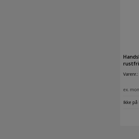
Handsk
rustfri
Varenr.
ex. mo
Ikke på 