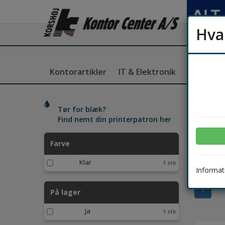
Hva
Kontorartikler
IT & Elektronik
Kantine
Vi
Tør for blæk?
Find nemt din printerpatron her
Farve
Sorter 
Klar
1 stk
Informati
1
På lager
Ja
1 stk