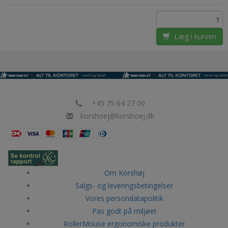
Læg i kurven
+45 75 64 27 00
korshoej@korshoej.dk
Om Korshøj
Salgs- og leveringsbetingelser
Vores persondatapolitik
Pas godt på miljøet
RollerMouse ergonomiske produkter