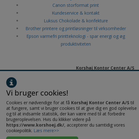
Canon storformat print
Kundeservice & kontakt
Luksus Chokolade & konfekture
Brother printere og printløsninger til virksomheder
Epson varmefri printteknologi - spar energi og øg
produktiviteten
Korshøj Kontor Center A/S
Torstedallé 2e
8700 Horsens
Vi bruger cookies!
CVR: 28484208
Cookies er nødvendige for at få
Korshøj Kontor Center A/S
til
at fungere, samt vi bruger cookies til at give dig en god oplevelse
og til at indsamle statistik, der kan være med til at forbedre
brugeroplevelsen. Hvis du klikker videre på
https://www.korshoej.dk/
, accepterer du samtidig vores
cookiepolitik.
Læs mere>>