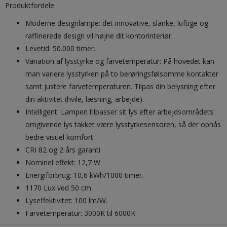
Produktfordele
Moderne designlampe: det innovative, slanke, luftige og
raffinerede design vil højne dit kontorinteriør.
Levetid: 50.000 timer.
Variation af lysstyrke og farvetemperatur: På hovedet kan
man variere lysstyrken på to berøringsfølsomme kontakter
samt justere farvetemperaturen. Tilpas din belysning efter
din aktivitet (hvile, læsning, arbejde).
Intelligent: Lampen tilpasser sit lys efter arbejdsområdets
omgivende lys takket være lysstyrkesensoren, så der opnås
bedre visuel komfort.
CRI 82 og 2 års garanti
Nominel effekt: 12,7 W
Energiforbrug: 10,6 kWh/1000 timer.
1170 Lux ved 50 cm
Lyseffektivitet: 100 lm/W.
Farvetemperatur: 3000K til 6000K