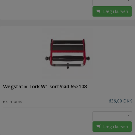
Læg i kurven
Vægstativ Tork W1 sort/rød 652108
636,00 DKK
ex. moms
Læg i kurven