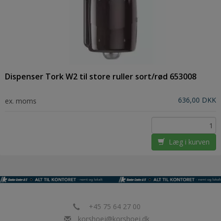
Dispenser Tork W2 til store ruller sort/rød 653008
636,00 DKK
ex. moms
Læg i kurven
+45 75 64 27 00
korshoej@korshoej.dk