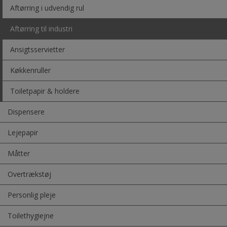
Aftørring i udvendig rul
Aftørring til industri
Ansigtsservietter
Køkkenruller
Toiletpapir & holdere
Dispensere
Lejepapir
Måtter
Overtrækstøj
Personlig pleje
Toilethygiejne