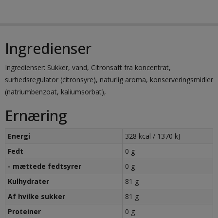
Ingredienser
Ingredienser: Sukker, vand, Citronsaft fra koncentrat,
surhedsregulator (citronsyre), naturlig aroma, konserveringsmidler
(natriumbenzoat, kaliumsorbat),
Ernæring
Energi
328 kcal / 1370 kJ
Fedt
0 g
- mættede fedtsyrer
0 g
Kulhydrater
81 g
Af hvilke sukker
81 g
Proteiner
0 g