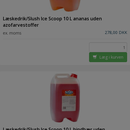
Læskedrik/Slush Ice Scoop 10 L ananas uden
azofarvestoffer
278,00 DKK
ex. moms
Læg i kurven
Læskedrik/Slush Ice Scoop 10 L hindbær uden