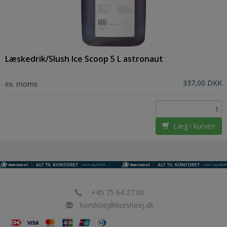
Læskedrik/Slush Ice Scoop 5 L astronaut
337,00 DKK
ex. moms
Læg i kurven
+45 75 64 27 00
korshoej@korshoej.dk